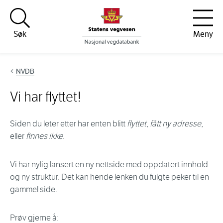
Hopp til innhold
Søk
Meny
NVDB
Vi har flyttet!
Siden du leter etter har enten blitt
flyttet
,
fått ny adresse
,
eller
finnes ikke
.
Vi har nylig lansert en ny nettside med oppdatert innhold
og ny struktur. Det kan hende lenken du fulgte peker til en
gammel side.
Prøv gjerne å: