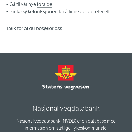
• Gå til vår nye
forside
• Bruke
søkefunksjonen
for å finne det du leter etter
Takk for at du besøker oss
!
Nasjonal vegdatabank
Nasjonal vegdatabank (NVDB) er en database med
informasjon om statlige, fylkeskommunale,